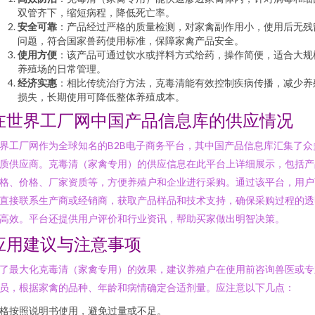
双管齐下，缩短病程，降低死亡率。
安全可靠
：产品经过严格的质量检测，对家禽副作用小，使用后无残
问题，符合国家兽药使用标准，保障家禽产品安全。
使用方便
：该产品可通过饮水或拌料方式给药，操作简便，适合大规
养殖场的日常管理。
经济实惠
：相比传统治疗方法，克毒清能有效控制疾病传播，减少养
损失，长期使用可降低整体养殖成本。
在世界工厂网中国产品信息库的供应情况
界工厂网作为全球知名的B2B电子商务平台，其中国产品信息库汇集了众
质供应商。克毒清（家禽专用）的供应信息在此平台上详细展示，包括产
格、价格、厂家资质等，方便养殖户和企业进行采购。通过该平台，用户
直接联系生产商或经销商，获取产品样品和技术支持，确保采购过程的透
高效。平台还提供用户评价和行业资讯，帮助买家做出明智决策。
应用建议与注意事项
了最大化克毒清（家禽专用）的效果，建议养殖户在使用前咨询兽医或专
员，根据家禽的品种、年龄和病情确定合适剂量。应注意以下几点：
格按照说明书使用，避免过量或不足。