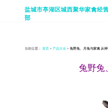
盐城市亭湖区城西聚华家禽经
部
当前位置：
首页
>
产品大全
>
兔野兔、月兔与家禽 从
兔野兔