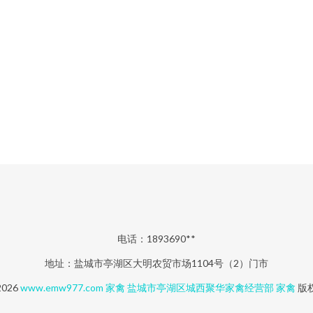
电话：1893690**
地址：盐城市亭湖区大明农贸市场1104号（2）门市
2026
www.emw977.com
家禽
盐城市亭湖区城西聚华家禽经营部
家禽
版