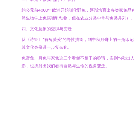
约公元前4000年欧洲开始驯化野兔，逐渐培育出各类家兔
然生物学上兔属哺乳动物，但在农业分类中常与禽类并列）
四、文化意象的交织与变迁
从《诗经》“有兔爰爰”的野性描绘，到中秋月饼上的玉兔印
其文化身份进一步复杂化。
兔野兔、月兔与家禽这三个看似不相干的称谓，实则勾勒出
影，也折射出我们看待自然与生命的视角变迁。