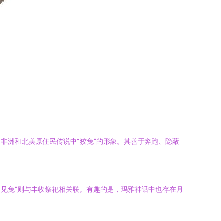
非洲和北美原住民传说中“狡兔”的形象。其善于奔跑、隐蔽
月见兔”则与丰收祭祀相关联。有趣的是，玛雅神话中也存在月